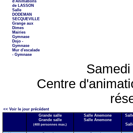
d'Animations
de LASSON
Salle
DODEMAN
SECQUEVILLE
Grange aux
Dimes
Mairies
Gymnase
Dojo -
Gymnase
Mur d'escalade
- Gymnase
Samedi 
Centre d'animat
rés
<< Voir le jour précédent
Grande salle
Salle Anemone
Sall
Grande salle
Salle Anemone
Sall
(400 personnes max.)