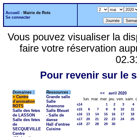
Accueil
-
Mairie de Rots
Se connecter
Vous pouvez visualiser la dis
faire votre réservation aup
02.3
Pour revenir sur le s
Domaines :
Ressources :
<<
avril 2020
>
Centre
Grande salle
lun.
mar.
mer.
jeu.
ven.
sam.
d'animation
Salle
s14
1
2
3
4
ROTS
Anemone
s15
6
7
8
9
10
11
Salle des fetes
Salle Bleuet
s16
13
14
15
16
17
18
de LASSON
- Salle de
s17
20
21
22
23
24
25
Salle des fetes
danse
de
Hall d'entree
s18
27
28
29
30
SECQUEVILLE
Cuisine
Centre